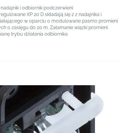
adajnik i odbiornik podczerwieni
egulowane XP 20 D składają się z z nadajnika i
ziałającego w oparciu o modulowane pasmo promieni
h o zasięgu do 20 m. Załamanie wiązki promieni
anę trybu działania odbiornika