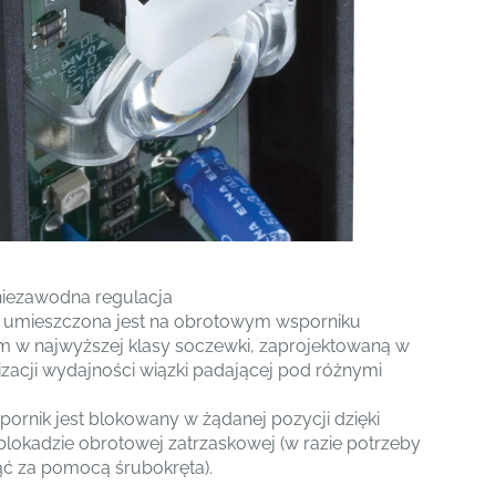
 niezawodna regulacja
 umieszczona jest na obrotowym wsporniku
w najwyższej klasy soczewki, zaprojektowaną w
zacji wydajności wiązki padającej pod różnymi
ornik jest blokowany w żądanej pozycji dzięki
blokadzie obrotowej zatrzaskowej (w razie potrzeby
ąć za pomocą śrubokręta).