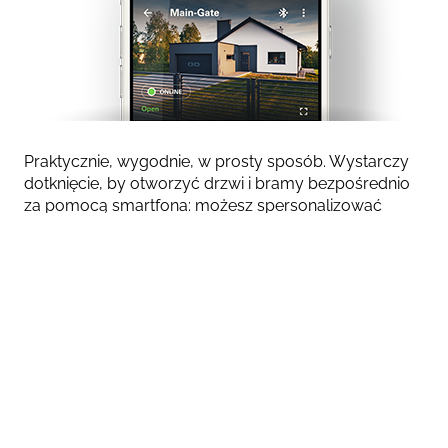
Praktycznie, wygodnie, w prosty sposób. Wystarczy
dotknięcie, by otworzyć drzwi i bramy bezpośrednio
za pomocą smartfona: możesz spersonalizować
każdy system dostępu dla swoich bliskich i gości oraz
kontrolować go w czasie rzeczywistym. A to wszystko
bezprzewodowo, oszczędnie i w pełni bezpiecznie.
DOWIEDZ SIĘ, JAK KORZYSTAĆ Z SIMPLY CONNECT
DO OBSŁUGI TWOICH SYSTEMÓW DOSTĘPU
Firmy