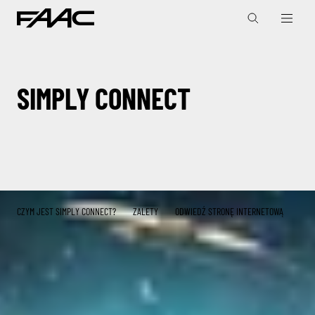
SIMPLY CONNECT
CZYM JEST SIMPLY CONNECT?
ZALETY
ODWIEDŹ STRONĘ INTERNETOWĄ