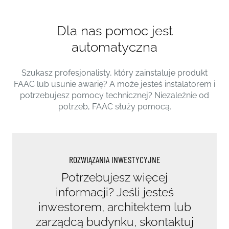
Katalog
FILE COM/READ/0006815786E814C1D775D
Dla nas pomoc jest
Model
Kod
automatyczna
J200 HA H600
116500
J200 HA H600 INOX
116505
Szukasz profesjonalisty, który zainstaluje produkt
FAAC lub usunie awarię? A może jesteś instalatorem i
J200 SA H600
116508
potrzebujesz pomocy technicznej? Niezależnie od
JE
J200 SA H600 INOX
116509
potrzeb, FAAC służy pomocą.
Elektroniczna centrala sterująca
J200 F H600
116506
J200 F H600 INOX
116507
Manual
FILE PHP
ROZWIĄZANIA INWESTYCYJNE
Potrzebujesz więcej
informacji? Jeśli jesteś
inwestorem, architektem lub
zarządcą budynku, skontaktuj