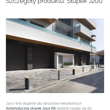
Szczegóły produktu: Słupek J200
J200: linia słupków dla obszarów mieszkalnych
Automatyczny słupek J200 HA
idealnie nadaje się do