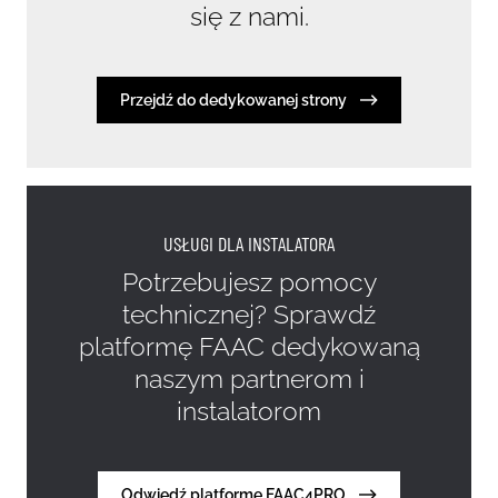
się z nami.
Przejdź do dedykowanej strony
BIM
FILE PL/BIM
Inne pliki:
USŁUGI DLA INSTALATORA
Potrzebujesz pomocy
Broszura FAAC Słupki Serii J
technicznej? Sprawdź
platformę FAAC dedykowaną
Karta Katalogowa FAAC J200 HA
naszym partnerom i
instalatorom
Karta Katalogowa FAAC J200 SA
Karta Katalogowa FAAC J200 F
Odwiedź platformę FAAC4PRO