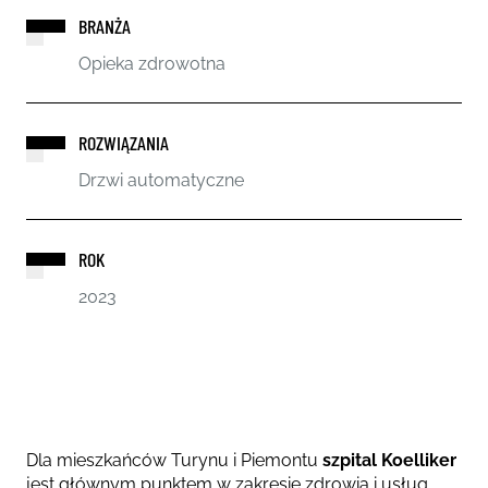
BRANŻA
Opieka zdrowotna
ROZWIĄZANIA
Drzwi automatyczne
ROK
2023
Dla mieszkańców Turynu i Piemontu
szpital Koelliker
jest głównym punktem w zakresie zdrowia i usług