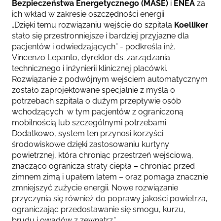
Bezpieczeństwa Energetycznego (MASE)
i
ENEA
za
ich wkład w zakresie oszczędności energii.
„Dzięki temu rozwiązaniu wejście do szpitala
Koelliker
stało się przestronniejsze i bardziej przyjazne dla
pacjentów i odwiedzających”
- podkreśla inż.
Vincenzo Lepanto, dyrektor ds. zarządzania
technicznego i inżynierii klinicznej placówki.
Rozwiązanie z podwójnym wejściem automatycznym
zostało zaprojektowane specjalnie z myślą o
potrzebach szpitala o dużym przepływie osób
wchodzących
w tym pacjentów z ograniczoną
mobilnością lub szczególnymi potrzebami.
Dodatkowo, system ten przynosi korzyści
środowiskowe dzięki zastosowaniu kurtyny
powietrznej, która chroniąc przestrzeń wejściową,
znacząco ogranicza straty ciepła – chroniąc przed
zimnem zimą i upałem latem – oraz pomaga znacznie
zmniejszyć zużycie energii. Nowe rozwiązanie
przyczynia się również do poprawy jakości powietrza,
ograniczając przedostawanie się smogu, kurzu,
brudu i owadów z zewnątrz.”