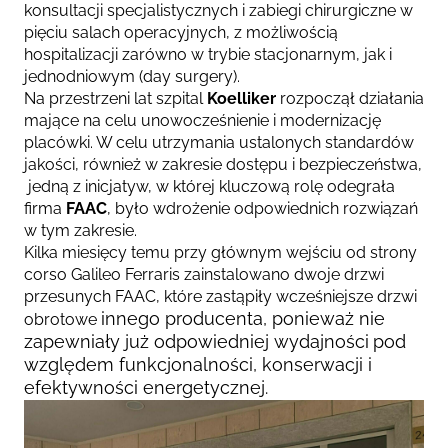
konsultacji specjalistycznych i
zabiegi chirurgiczne w
pięciu salach operacyjnych, z możliwością
hospitalizacji zarówno w trybie stacjonarnym, jak i
jednodniowym (day surgery).
Na przestrzeni lat szpital
Koelliker
rozpoczął działania
mające na celu unowocześnienie i modernizację
placówki. W celu utrzymania ustalonych standardów
jakości, również w zakresie dostępu i bezpieczeństwa,
jedną z inicjatyw, w której kluczową rolę odegrała
firma
FAAC
, było wdrożenie odpowiednich rozwiązań
w tym zakresie.
Kilka miesięcy tem
u przy głównym wejściu od strony
corso Galileo Ferraris zainstalowano dwoje drzwi
przesunych FAAC, które zastąpiły wcześniejsze drzwi
innego producenta, ponieważ nie
obrotowe
zapewniały już odpowiedniej wydajności
pod
względem funkcjonalności, konserwacji i
efektywności energetycznej.