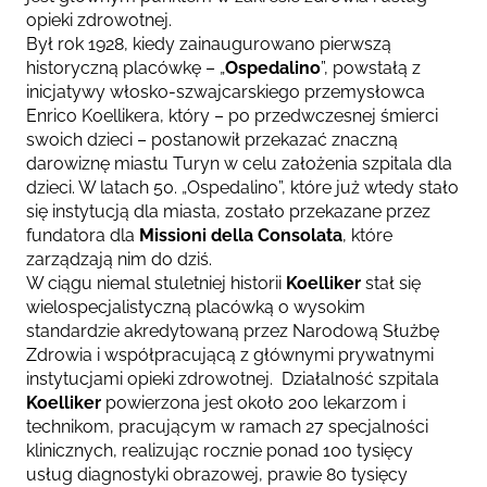
opieki zdrowotnej.
Był rok 1928, kiedy zainaugurowano pierwszą
historyczną placówkę – „
Ospedalino
”, powstałą z
inicjatywy włosko-szwajcarskiego przemysłowca
Enrico Koellikera, który – po przedwczesnej śmierci
swoich dzieci – postanowił przekazać znaczną
darowiznę miastu Turyn w celu założenia szpitala dla
dzieci. W latach 50. „Ospedalino”, które już wtedy stało
się instytucją dla miasta, zostało przekazane przez
fundatora dla
Missioni della Consolata
, które
zarządzają nim do dziś.
W ciągu niemal stuletniej historii
Koelliker
stał się
wielospecjalistyczną placówką o wysokim
standardzie akredytowaną przez Narodową Służbę
Zdrowia i współpracującą z
głównymi prywatnymi
instytucjami opieki zdrowotnej.
Działalność szpitala
Koelliker
powierzona jest około 200 lekarzom i
technikom, pracującym w ramach 27 specjalności
klinicznych, realizując rocznie ponad 100 tysięcy
usług diagnostyki obrazowej, prawie 80 tysięcy