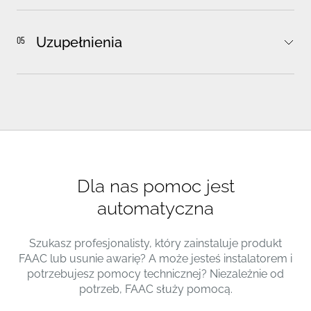
Katalog
05
Uzupełnienia
Model
Kod
FILE COM/READ/0006815786E814C1D775D
414 DX prawy
6171021
414 SX lewy
6171022
Zestaw dwóch siłowników 414 (prawy+lewy)
51700422
414 LONG DX prawy
6171023
414 LONG SX lewy
6171024
Dla nas pomoc jest
Zestaw siłowników 414 LONG (prawy+lewy)
5170203
automatyczna
Manual
E045S
E
FILE PHP
Elektroniczna centrala sterująca
E
Szukasz profesjonalisty, który zainstaluje produkt
FAAC lub usunie awarię? A może jesteś instalatorem i
412
potrzebujesz pomocy technicznej? Niezależnie od
Napęd elektromechaniczny 230V
Inne pliki:
potrzeb, FAAC służy pomocą.
Napęd samohamowny FAAC 412 to siłownik