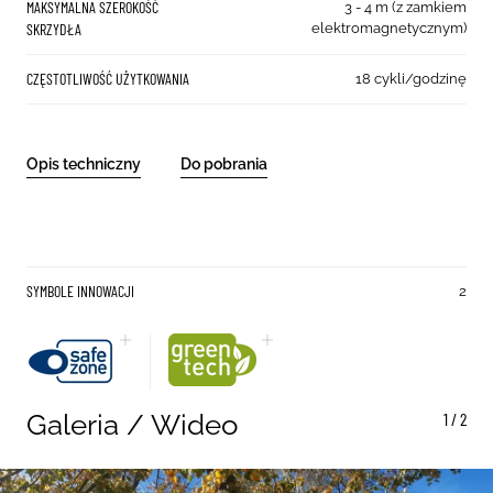
MAKSYMALNA SZEROKOŚĆ
3 - 4 m (z zamkiem
SKRZYDŁA
elektromagnetycznym)
CZĘSTOTLIWOŚĆ UŻYTKOWANIA
18 cykli/godzinę
Opis techniczny
Do pobrania
SYMBOLE INNOWACJI
2
Galeria / Wideo
1
/
2